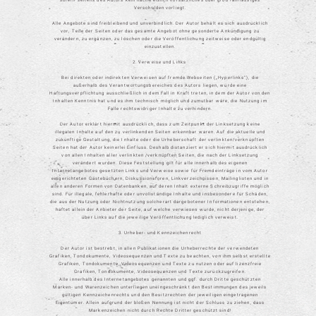
Verschulden vorliegt.
Alle Angebote sind freibleibend und unverbindlich. Der Autor behält es sich ausdrücklich
vor, Teile der Seiten oder das gesamte Angebot ohne gesonderte Ankündigung zu
verändern, zu ergänzen, zu löschen oder die Veröffentlichung zeitweise oder endgültig
einzustellen.
2. Verweise und Links
Bei direkten oder indirekten Verweisen auf fremde Webseiten („Hyperlinks“), die
außerhalb des Verantwortungsbereiches des Autors liegen, würde eine
Haftungsverpflichtung ausschließlich in dem Fall in Kraft treten, in dem der Autor von den
Inhalten Kenntnis hat und es ihm technisch möglich und zumutbar wäre, die Nutzung im
Falle rechtswidriger Inhalte zu verhindern.
Der Autor erklärt hiermit ausdrücklich, dass zum Zeitpunkt der Linksetzung keine
illegalen Inhalte auf den zu verlinkenden Seiten erkennbar waren. Auf die aktuelle und
zukünftige Gestaltung, die Inhalte oder die Urheberschaft der verlinkten/verknüpften
Seiten hat der Autor keinerlei Einfluss. Deshalb distanziert er sich hiermit ausdrücklich
von allen Inhalten aller verlinkten /verknüpften Seiten, die nach der Linksetzung
verändert wurden. Diese Feststellung gilt für alle innerhalb des eigenen
Internetangebotes gesetzten Links und Verweise sowie für Fremdeinträge in vom Autor
eingerichteten Gästebüchern, Diskussionsforen, Linkverzeichnissen, Mailinglisten und in
allen anderen Formen von Datenbanken, auf deren Inhalt externe Schreibzugriffe möglich
sind. Für illegale, fehlerhafte oder unvollständige Inhalte und insbesondere für Schäden,
die aus der Nutzung oder Nichtnutzung solcherart dargebotener Informationen entstehen,
haftet allein der Anbieter der Seite, auf welche verwiesen wurde, nicht derjenige, der
über Links auf die jeweilige Veröffentlichung lediglich verweist.
3. Urheber- und Kennzeichenrecht
Der Autor ist bestrebt, in allen Publikationen die Urheberrechte der verwendeten
Grafiken, Tondokumente, Videosequenzen und Texte zu beachten, von ihm selbst erstellte
Grafiken, Tondokumente, Videosequenzen und Texte zu nutzen oder auf lizenzfreie
Grafiken, Tondokumente, Videosequenzen und Texte zurückzugreifen.
Alle innerhalb des Internetangebotes genannten und ggf. durch Dritte geschützten
Marken- und Warenzeichen unterliegen uneingeschränkt den Bestimmungen des jeweils
gültigen Kennzeichenrechts und den Besitzrechten der jeweiligen eingetragenen
Eigentümer. Allein aufgrund der bloßen Nennung ist nicht der Schluss zu ziehen, dass
Markenzeichen nicht durch Rechte Dritter geschützt sind!