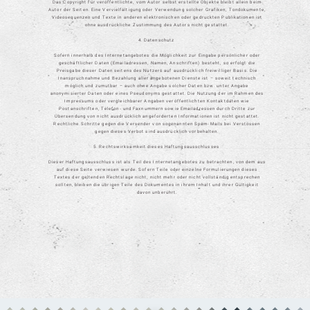
Das Copyright für veröffentlichte, vom Autor selbst erstellte Objekte bleibt allein beim
Autor der Seiten. Eine Vervielfältigung oder Verwendung solcher Grafiken, Tondokumente,
Videosequenzen und Texte in anderen elektronischen oder gedruckten Publikationen ist
ohne ausdrückliche Zustimmung des Autors nicht gestattet.
4. Datenschutz
Sofern innerhalb des Internetangebotes die Möglichkeit zur Eingabe persönlicher oder
geschäftlicher Daten (Emailadressen, Namen, Anschriften) besteht, so erfolgt die
Preisgabe dieser Daten seitens des Nutzers auf ausdrücklich freiwilliger Basis. Die
Inanspruchnahme und Bezahlung aller angebotenen Dienste ist – soweit technisch
möglich und zumutbar – auch ohne Angabe solcher Daten bzw. unter Angabe
anonymisierter Daten oder eines Pseudonyms gestattet. Die Nutzung der im Rahmen des
Impressums oder vergleichbarer Angaben veröffentlichten Kontaktdaten wie
Postanschriften, Telefon- und Faxnummern sowie Emailadressen durch Dritte zur
Übersendung von nicht ausdrücklich angeforderten Informationen ist nicht gestattet.
Rechtliche Schritte gegen die Versender von sogenannten Spam-Mails bei Verstössen
gegen dieses Verbot sind ausdrücklich vorbehalten.
5. Rechtswirksamkeit dieses Haftungsausschlusses
Dieser Haftungsausschluss ist als Teil des Internetangebotes zu betrachten, von dem aus
auf diese Seite verwiesen wurde. Sofern Teile oder einzelne Formulierungen dieses
Textes der geltenden Rechtslage nicht, nicht mehr oder nicht vollständig entsprechen
sollten, bleiben die übrigen Teile des Dokumentes in ihrem Inhalt und ihrer Gültigkeit
davon unberührt.