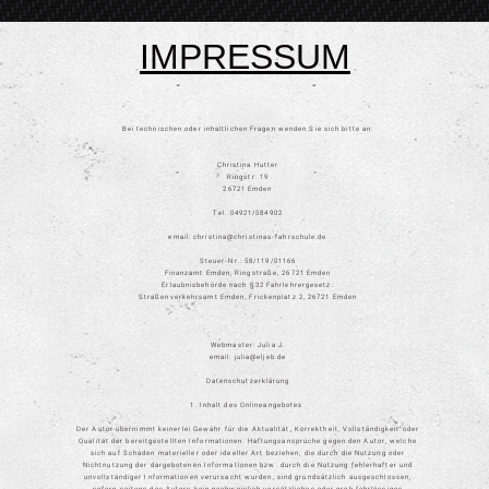
IMPRESSUM
Bei technischen oder inhaltlichen Fragen wenden Sie sich bitte an:
Christina Hutter
Ringstr. 19
26721 Emden
Tel. 04921/584902
email: christina@christinas-fahrschule.de
Steuer-Nr.: 58/119/01166
Finanzamt Emden, Ringstraße, 26721 Emden
Erlaubnisbehörde nach §32 Fahrlehrergesetz:
Straßenverkehrsamt Emden, Frickenplatz.2, 26721 Emden
Webmaster: Julia J.
email: julia@eljeb.de
Datenschutzerklärung
1. Inhalt des Onlineangebotes
Der Autor übernimmt keinerlei Gewähr für die Aktualität, Korrektheit, Vollständigkeit oder
Qualität der bereitgestellten Informationen. Haftungsansprüche gegen den Autor, welche
sich auf Schäden materieller oder ideeller Art beziehen, die durch die Nutzung oder
Nichtnutzung der dargebotenen Informationen bzw. durch die Nutzung fehlerhafter und
unvollständiger Informationen verursacht wurden, sind grundsätzlich ausgeschlossen,
sofern seitens des Autors kein nachweislich vorsätzliches oder grob fahrlässiges