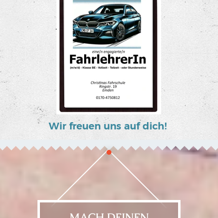
- 5 FahrlehrerInnen
- Auto + Anhänger
- Motorrad + Roller + Mofa
- Schnellkurse
- Wiederauffrischung
Wir freuen uns auf dich!
MACH DEINEN