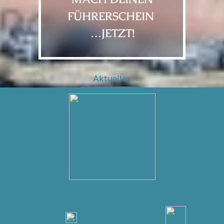
FÜHRERSCHEIN
…JETZT!
Aktuelles
Ab jetzt ist das Büro auch
per WhatsApp erreichbar!
+491629688137